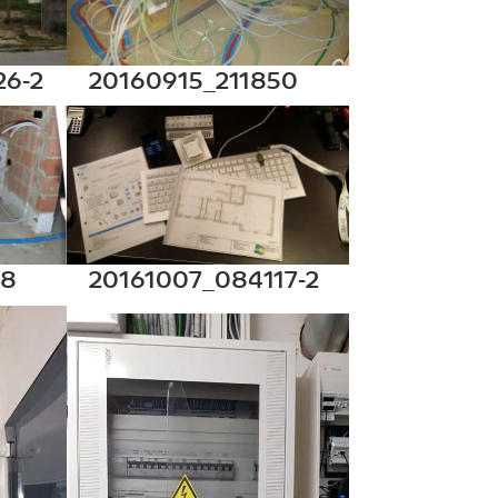
26-2
20160915_211850
08
20161007_084117-2