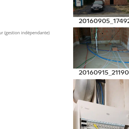
20160905_1749
ur (gestion indépendante)
20160915_2119