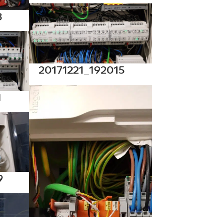
3
20171221_192015
1
9