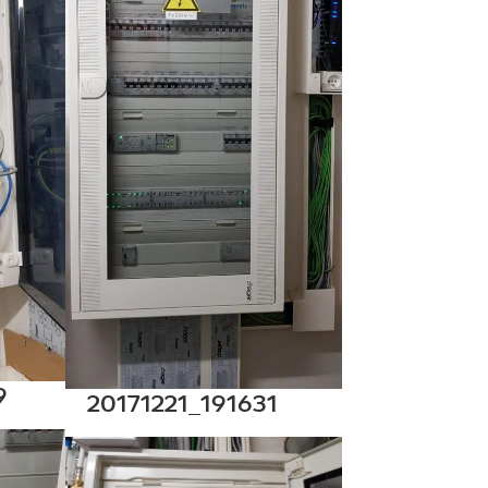
9
20171221_191631