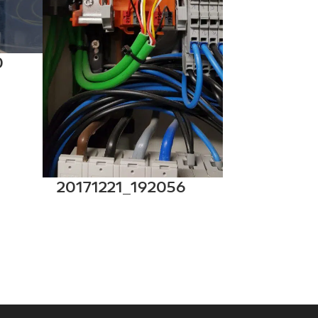
0
20171221_192056